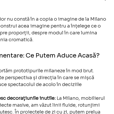
ior nu constă în a copia o imagine de la Milano 
construi acea imagine pentru a înțelege ce o 
pre proporții, despre modul în care lumina 
onia cromatică.
ementare: Ce Putem Aduce Acasă?
ortăm prototipurile milaneze în mod brut. 
 perspectiva și direcția în care se mișcă 
ce spectacolul de acolo în deciziile 
sc decorațiunile inutile:
 La Milano, mobilierul 
iecte masive, am văzut linii fluide, rotunjimi 
utesc. În proiectele de zi cu zi, putem prelua 