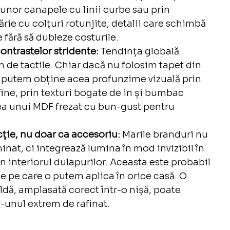
unor canapele cu linii curbe sau prin 
rie cu colțuri rotunjite, detalii care schimbă 
ără să dubleze costurile.
ontrastelor stridente:
 Tendința globală 
m de tactile. Chiar dacă nu folosim tapet din 
 putem obține acea profunzime vizuală prin 
ine, prin texturi bogate de in și bumbac 
ea unui MDF frezat cu bun-gust pentru 
ție, nu doar ca accesoriu:
 Marile branduri nu 
nat, ci integrează lumina în mod invizibil în 
în interiorul dulapurilor. Aceasta este probabil 
ie pe care o putem aplica în orice casă. O 
dă, amplasată corect într-o nișă, poate 
-unul extrem de rafinat.