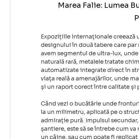
Marea Falie: Lumea Bu
P
Expozițiile internaționale creează u
designului în două tabere care par s
avem segmentul de ultra-lux, unde 
naturală rară, metalele tratate chim
automatizate integrate direct în str
viața reală a amenajărilor, unde ma
și un raport corect între calitate și 
Când vezi o bucătărie unde fronturil
la un milimetru, aplicată pe o struc
admirație pură. Impulsul secundar, c
șantiere, este să se întrebe cum va r
un câine, sau cum poate fi replicat 