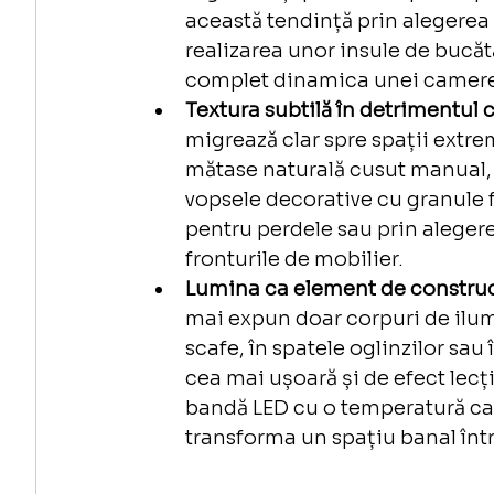
această tendință prin alegerea 
realizarea unor insule de bucătă
complet dinamica unei camere f
Textura subtilă în detrimentul c
migrează clar spre spații extre
mătase naturală cusut manual,
vopsele decorative cu granule f
pentru perdele sau prin aleger
fronturile de mobilier.
Lumina ca element de construc
mai expun doar corpuri de ilumi
scafe, în spatele oglinzilor sau 
cea mai ușoară și de efect lecț
bandă LED cu o temperatură cal
transforma un spațiu banal într