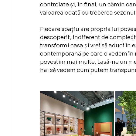
controlate și, în final, un cămin car
valoarea odată cu trecerea sezonul
Fiecare spațiu are propria lui poves
descoperit, indiferent de complexit
transformi casa și vrei să aduci în e
contemporană pe care o vedem în mar
povestim mai multe. Lasă-ne un mes
hai să vedem cum putem transpune in