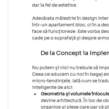
dar la fel de estetice.
Adevărata măiestrie în design inter
într-un apartament bloc, ci în a de
face să funcționeze. Este vorba des
cade pe o suprafață și despre arm
De la Concept la Impl
Nu putem și nici nu trebuie să imp
Ceea ce aducem cu noi în bagaj este
micro-tendințele. Iată cum se tradu
inteligente de aici:
Geometria și volumele înlocuie
devine arhitectură. În loc de ob
organice și piese care par că pl