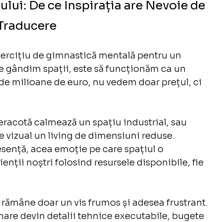
ului: De ce Inspirația are Nevoie de 
Traducere
 exercițiu de gimnastică mentală pentru un 
are gândim spații, este să funcționăm ca un 
 de milioane de euro, nu vedem doar prețul, ci 
acotă calmează un spațiu industrial, sau 
vizual un living de dimensiuni reduse. 
sență, acea emoție pe care spațiul o 
enții noștri folosind resursele disponibile, fie 
tă rămâne doar un vis frumos și adesea frustrant. 
onare devin detalii tehnice executabile, bugete 