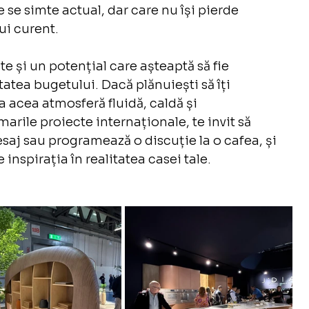
e se simte actual, dar care nu își pierde 
ui curent.
te și un potențial care așteaptă să fie 
atea bugetului. Dacă plănuiești să îți 
a acea atmosferă fluidă, caldă și 
ile proiecte internaționale, te invit să 
aj sau programează o discuție la o cafea, și 
spirația în realitatea casei tale.