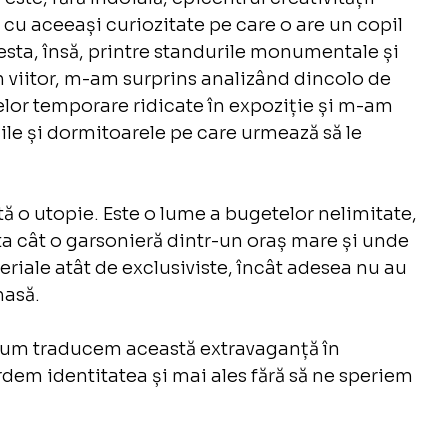
 cu aceeași curiozitate pe care o are un copil 
esta, însă, printre standurile monumentale și 
n viitor, m-am surprins analizând dincolo de 
telor temporare ridicate în expoziție și m-am 
iile și dormitoarele pe care urmează să le 
ă o utopie. Este o lume a bugetelor nelimitate, 
 cât o garsonieră dintr-un oraș mare și unde 
eriale atât de exclusiviste, încât adesea nu au 
masă.
 cum traducem această extravaganță în 
erdem identitatea și mai ales fără să ne speriem 