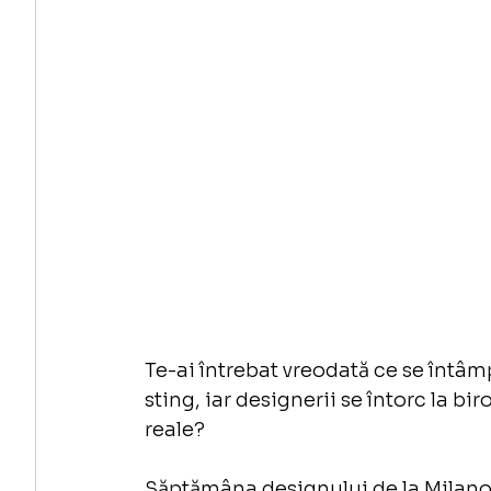
Te-ai întrebat vreodată ce se întâm
sting, iar designerii se întorc la bir
reale?
Săptămâna designului de la Milano es