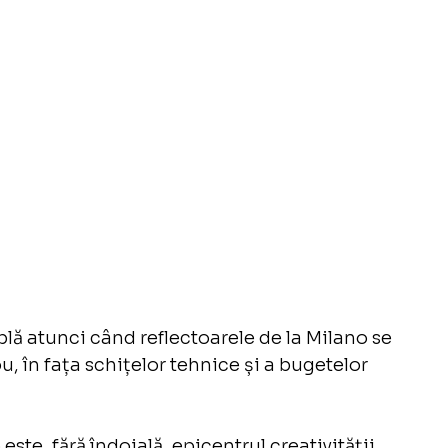
plă atunci când reflectoarele de la Milano se 
ou, în fața schițelor tehnice și a bugetelor 
te, fără îndoială, epicentrul creativității 