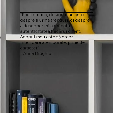
"Pentru mine, designul nu este
despre a urma trenduri, ci despre
a descoperi și a reflecta
autenticitatea fiecărui client.
Scopul meu este să creez
interioare atemporale, pline de
caracter."
- Alina Drăghici